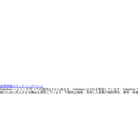
採用情報のランディングページ
Salesforce へようこそ!すべての成功は人から始まる、Salesforce はそれを熟知しています。Sa
様のために向上させる機会を用意しています。可能性は無限。充実した多数の福利厚生、教育・研